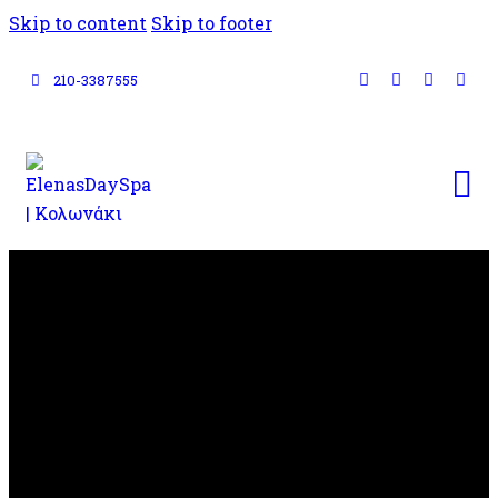
Skip to content
Skip to footer
210-3387555
ΘΕΡΑΠΕΙΕΣ
Στο χώρο μας χρησιμοποιούμε 100%
αυθεντικό αμυγδαλέλαιο, πιστοποιημένα
αιθέρια έλαια και τηρούμε αυστηρά
πρωτόκολλα υγιεινής.